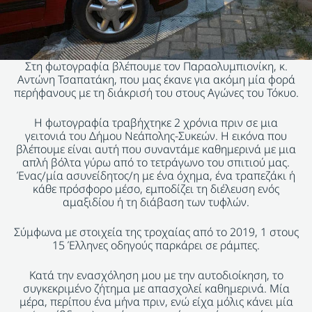
Στη φωτογραφία βλέπουμε τον Παραολυμπιονίκη, κ.
Αντώνη Τσαπατάκη, που μας έκανε για ακόμη μία φορά
περήφανους με τη διάκρισή του στους Αγώνες του Τόκυο.
Η φωτογραφία τραβήχτηκε 2 χρόνια πριν σε μια
γειτονιά του Δήμου Νεάπολης-Συκεών. Η εικόνα που
βλέπουμε είναι αυτή που συναντάμε καθημερινά με μια
απλή βόλτα γύρω από το τετράγωνο του σπιτιού μας.
Ένας/μία ασυνείδητος/η με ένα όχημα, ένα τραπεζάκι ή
κάθε πρόσφορο μέσο, εμποδίζει τη διέλευση ενός
αμαξιδίου ή τη διάβαση των τυφλών.
Σύμφωνα με στοιχεία της τροχαίας από το 2019, 1 στους
15 Έλληνες οδηγούς παρκάρει σε ράμπες.
Κατά την ενασχόληση μου με την αυτοδιοίκηση, το
συγκεκριμένο ζήτημα με απασχολεί καθημερινά. Μία
μέρα, περίπου ένα μήνα πριν, ενώ είχα μόλις κάνει μία