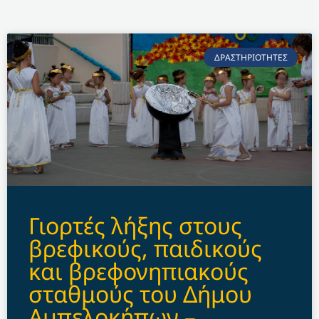
ΔΡΑΣΤΗΡΙΟΤΗΤΕΣ
Γιορτές λήξης στους
βρεφικούς, παιδικούς
και βρεφονηπιακούς
σταθμούς του Δήμου
Αμπελοκήπων –