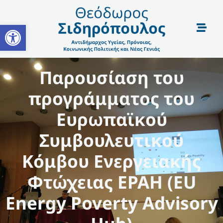
Open toolbar
Παρουσίαση του
προγράμματος του
Ευρωπαϊκού
Συμβουλευτικού
Κόμβου Ενεργειακής
Φτώχειας EPAH (ΕU
Energy Poverty Advisory