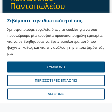
Παντοπωλείου
Ημερομηνία: 02/05/2024 Περιοχή: Δήμος
Σεβόμαστε την ιδιωτικότητά σας.
Αμπελοκήπων-Μενεμένης Ο Δήμος Αμπελοκήπων-
Μενεμένης, ενόψει των εορτών του Πάσχα
Χρησιμοποιούμε εργαλεία όπως τα cookies για να σου
πραγματοποίησε διανομή τροφίμων και ειδών
προσφέρουμε μία κορυφαία προσωποποιημένη εμπειρία,
πρώτης ανάγκης στις 262 οικογένειες (546 άτομα)
για να σε βοηθήσουμε να βρεις ευκολότερα αυτό που
ψάχνεις, καθώς και για την ανάλυση της επισκεψιμότητάς
ΔΙΑΒΑΣΕ ΠΕΡΙΣΣΟΤΕΡ »
μας.
May 2, 2024
ΣΥΜΦΩΝΩ
ΠΕΡΙΣΣΟΤΕΡΕΣ ΕΠΙΛΟΓΕΣ
ΔΙΑΦΩΝΩ