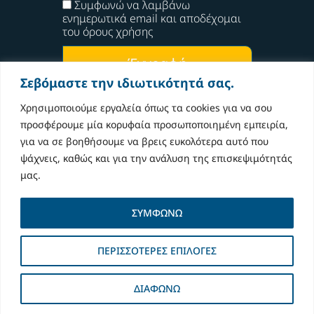
Συμφωνώ να λαμβάνω
ενημερωτικά email και αποδέχομαι
του όρους χρήσης
Έγγραφή
Σεβόμαστε την ιδιωτικότητά σας.
Χρησιμοποιούμε εργαλεία όπως τα cookies για να σου
ΑΡΧΙΚΗ
προσφέρουμε μία κορυφαία προσωποποιημένη εμπειρία,
για να σε βοηθήσουμε να βρεις ευκολότερα αυτό που
ΒΙΟΓΡΑΦΙΚΟ
ψάχνεις, καθώς και για την ανάλυση της επισκεψιμότητάς
μας.
ΔΡΑΣΤΗΡΙΟΤΗΤΕΣ
ΣΥΜΦΩΝΩ
ΑΠΟΨΕΙΣ
ΑΝΑΚΟΙΝΩΣΕΙΣ
ΠΕΡΙΣΣΟΤΕΡΕΣ ΕΠΙΛΟΓΕΣ
ΕΠΙΚΟΙΝΩΝΙΑ
ΔΙΑΦΩΝΩ