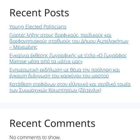
Recent Posts
Young Elected Politicians
Γιορτές λήξης στους βρεφικούς, παιδικούς και
βρεφονηπιακούς σταθμούς του Δήμου Αμπελοκήπων
– Μενεμένης
Εγκαίνια έκθεσης ζωγραφικής με τίτλο «Ο ζωγράφος
Matisse μέσα από τα μάτια μας»
Ενημερωτική εκδήλωση με θέμα την πρόληψη και
έγκαιρη διάγνωση του καρκίνου του μαστού
Kατάθεση στεφάνων στον ελληνικό και σερβικό τομέα
των Συμμαχικών Κοιμητηρίων (Ζέιτενλικ)
Recent Comments
No comments to show.