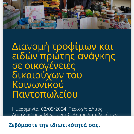
Διανομή τροφίμων και
ειδών πρώτης ανάγκης
σε οικογένειες
δικαιούχων του
Κοινωνικού
Παντοπωλείου
Ημερομηνία: 02/05/2024 Περιοχή: Δήμος
Αμπελοκήπων-Μενεμένης Ο Δήμος Αμπελοκήπων-
Μενεμένης, ενόψει των εορτών του Πάσχα
Σεβόμαστε την ιδιωτικότητά σας.
πραγματοποίησε διανομή τροφίμων και ειδών
πρώτης ανάγκης στις 262 οικογένειες (546 άτομα)