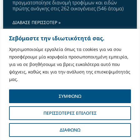
πραγματοποίησε διανομή τροφίμων και ειδών
πρώτης ανάγκης στις 262 οικογένειες (546 άτομα)
ΔΙΑΒΑΣΕ ΠΕΡΙΣΣΟΤΕΡ »
Σεβόμαστε την ιδιωτικότητά σας.
May 2, 2024
Χρησιμοποιούμε εργαλεία όπως τα cookies για να σου
προσφέρουμε μία κορυφαία προσωποποιημένη εμπειρία,
για να σε βοηθήσουμε να βρεις ευκολότερα αυτό που
ψάχνεις, καθώς και για την ανάλυση της επισκεψιμότητάς
μας.
ΣΥΜΦΩΝΩ
ΠΕΡΙΣΣΟΤΕΡΕΣ ΕΠΙΛΟΓΕΣ
ΔΙΑΦΩΝΩ