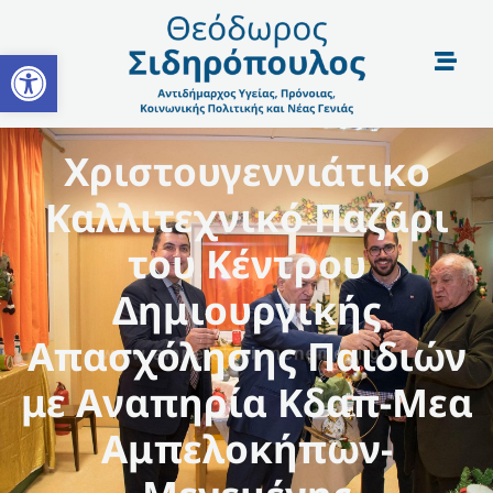
Open toolbar
Χριστουγεννιάτικο
Καλλιτεχνικό Παζάρι
του Κέντρου
Δημιουργικής
Απασχόλησης Παιδιών
με Αναπηρία Κδαπ-Μεα
Αμπελοκήπων-