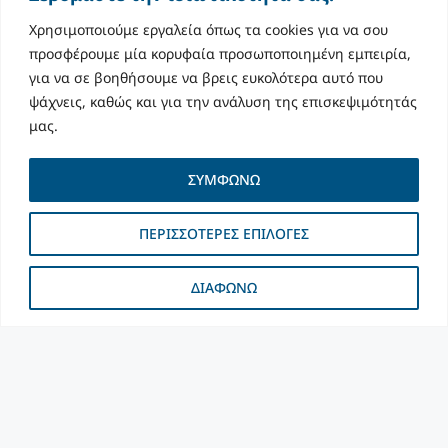
Χρησιμοποιούμε εργαλεία όπως τα cookies για να σου
προσφέρουμε μία κορυφαία προσωποποιημένη εμπειρία,
για να σε βοηθήσουμε να βρεις ευκολότερα αυτό που
Διανομή τροφίμων και
ψάχνεις, καθώς και για την ανάλυση της επισκεψιμότητάς
ειδών πρώτης ανάγκης
μας.
σε οικογένειες
ΣΥΜΦΩΝΩ
δικαιούχων του
Κοινωνικού
ΠΕΡΙΣΣΟΤΕΡΕΣ ΕΠΙΛΟΓΕΣ
Παντοπωλείου
ΔΙΑΦΩΝΩ
Ημερομηνία: 02/05/2024 Περιοχή: Δήμος
Αμπελοκήπων-Μενεμένης Ο Δήμος Αμπελοκήπων-
Μενεμένης, ενόψει των εορτών του Πάσχα
πραγματοποίησε διανομή τροφίμων και ειδών
πρώτης ανάγκης στις 262 οικογένειες (546 άτομα)
ΔΙΑΒΑΣΕ ΠΕΡΙΣΣΟΤΕΡ »