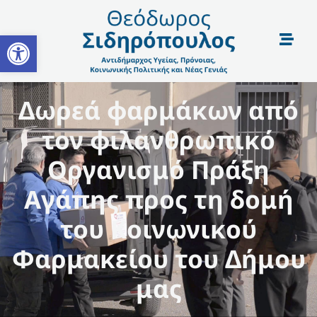
Open toolbar
Δωρεά φαρμάκων από
τον φιλανθρωπικό
Οργανισμό Πράξη
Αγάπης προς τη δομή
του Κοινωνικού
Φαρμακείου του Δήμου
μας